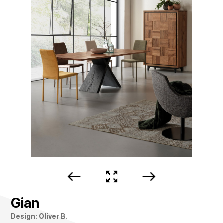
west
zoom_out_map
east
Gian
Design: Oliver B.