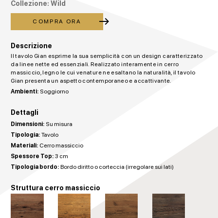
Collezione: Wild
east
COMPRA ORA
Descrizione
Il tavolo Gian esprime la sua semplicità con un design caratterizzato
da linee nette ed essenziali. Realizzato interamente in cerro
massiccio, legno le cui venature ne esaltano la naturalità, il tavolo
Gian presenta un aspetto contemporaneo e accattivante.
Ambienti:
Soggiorno
Dettagli
Dimensioni:
Su misura
Tipologia:
Tavolo
Materiali:
Cerro massiccio
Spessore Top:
3 cm
Tipologia bordo:
Bordo diritto o corteccia (irregolare sui lati)
Struttura cerro massiccio