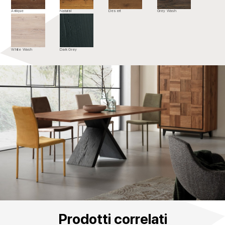
Antique
Natural
Desert
Grey Wash
White Wash
Dark Grey
Prodotti correlati