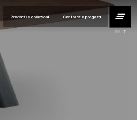
clear_all
Prodotti e collezioni
Contract e progetti
EN
IT
etti
i