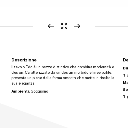
west
zoom_out_map
east
Descrizione
De
Il tavolo Edo è un pezzo distintivo che combina modernità e
Di
design. Caratterizzato da un design morbido e linee pulite,
Ti
presenta un piano dalla forma smooth che mette in risalto la
Ma
sua eleganza.
Sp
Ambienti:
Soggiorno
Ti