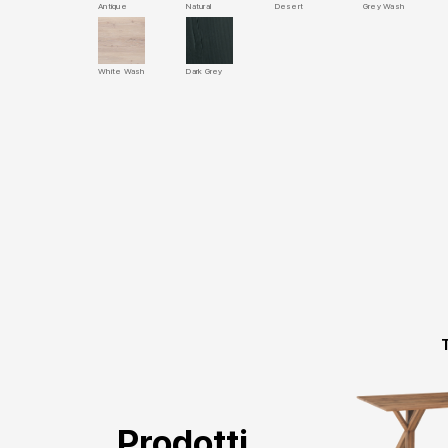
Antique
Natural
Desert
Grey Wash
White Wash
Dark Grey
Prodotti