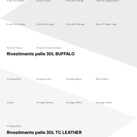
Pure 43 Pepper
Pure 25 Sun
Pure 84 Coffee
Pure 54 Cappuccino
Pure 24 Almond
Pure 36 Greige
Pure 46 Volcano
Pure 57 Deep Lake
Pure 47 Navy
Pure 02 Classic Black
Rivestimento pelle 30L BUFFALO
Vintage Red
Vintage Grey
Vintage Black
Dark Brown
Camel
Vintage Yellow
Vintage White
Vintage Green
Vintage Blue
Rivestimento pelle 30L TC LEATHER