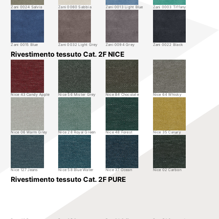
Zani 0024 Salvia
Zani 0060 Sabbia
Zani 0013 Light Blue
Zani 0003 Tiffany
Zani 0015 Blue
Zani 0032 Light Grey
Zani 0094 Grey
Zani 0022 Black
Rivestimento tessuto Cat. 2F NICE
Nice 43 Candy Apple
Nice 56 Mister Grey
Nice 84 Chocolate
Nice 64 Whisky
Nice 06 Warm Grey
Nice 28 Royal Green
Nice 48 Forest
Nice 35 Canary
Nice 127 Jeans
Nice 58 Blue Water
Nice 37 Ocean
Nice 02 Carbon
Rivestimento tessuto Cat. 2F PURE