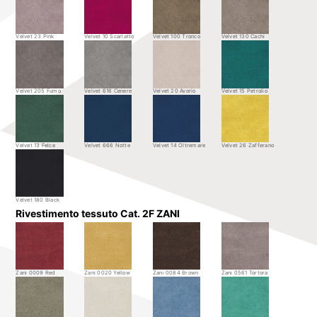
Velvet 23 Pink
Velvet 10 Scarlatto
Velvet 100 Tronco
Velvet 130 Cachi
Velvet 205 Fumo
Velvet 616 Cenere
Velvet 20 Avorio
Velvet 15 Petrolio
Velvet 13 Felce
Velvet 666 Notte
Velvet 14 Oltremare
Velvet 26 Zafferano
Velvet 180 Black
Rivestimento tessuto Cat. 2F ZANI
Zani 0009 Red
Zani 0020 Yellow
Zani 0084 Brown
Zani 0561 Tortora