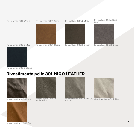
Tc Leather 0074 Dark
Tc Leather 001 White
Tc Leather 0061 Sand
Tc Leather 0084 Moka
Grey
Tc Leather 0050 Mud
Tc Leather 0081 Cuoio
Tc Leather 0062 Green
Tc Leather 0032 Grey
Tc Leather 0022 Black
Rivestimento pelle 30L NICO LEATHER
Nico Leather 0134
Nico Leather 0358 Grigio
Nico Leather 0001 Nero
Nico Leather 0057 Bianco
Anthracite
Medio
Nico Leather 2001 Tan
Puntale Galvanica