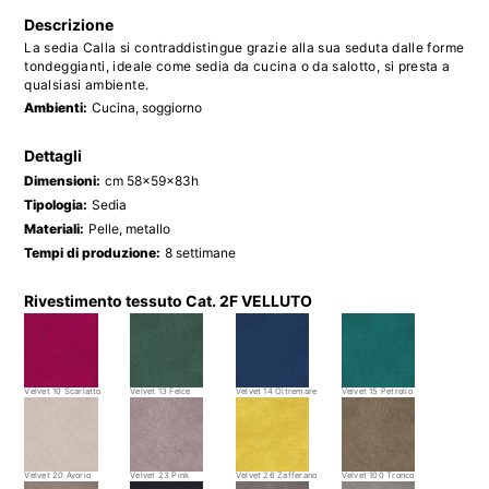
Descrizione
La sedia Calla si contraddistingue grazie alla sua seduta dalle forme
tondeggianti, ideale come sedia da cucina o da salotto, si presta a
qualsiasi ambiente.
Ambienti:
Cucina, soggiorno
Dettagli
Dimensioni:
cm 58x59x83h
Tipologia:
Sedia
Materiali:
Pelle, metallo
Tempi di produzione:
8 settimane
Rivestimento tessuto Cat. 2F VELLUTO
Velvet 10 Scarlatto
Velvet 13 Felce
Velvet 14 Oltremare
Velvet 15 Petrolio
Velvet 20 Avorio
Velvet 23 Pink
Velvet 26 Zafferano
Velvet 100 Tronco