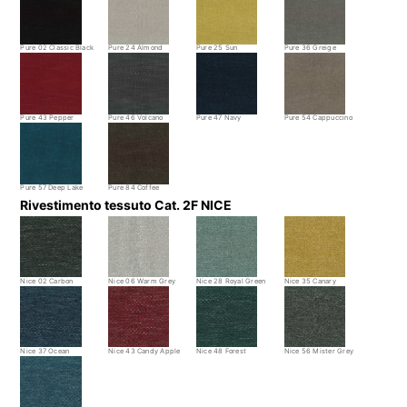
Pure 02 Classic Black
Pure 24 Almond
Pure 25 Sun
Pure 36 Greige
Pure 43 Pepper
Pure 46 Volcano
Pure 47 Navy
Pure 54 Cappuccino
Pure 57 Deep Lake
Pure 84 Coffee
Rivestimento tessuto Cat. 2F NICE
Nice 02 Carbon
Nice 06 Warm Grey
Nice 28 Royal Green
Nice 35 Canary
Nice 37 Ocean
Nice 43 Candy Apple
Nice 48 Forest
Nice 56 Mister Grey