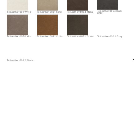
Tc Leather 0074 Dark
Tc Leather 001 White
Tc Leather 0061 Sand
Tc Leather 0084 Moka
Grey
Tc Leather 0050 Mud
Tc Leather 0081 Cuoio
Tc Leather 0062 Green
Tc Leather 0032 Grey
Tc Leather 0022 Black