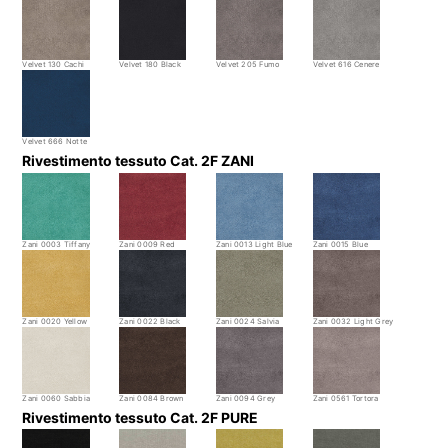
Velvet 130 Cachi
Velvet 180 Black
Velvet 205 Fumo
Velvet 616 Cenere
Velvet 666 Notte
Rivestimento tessuto Cat. 2F ZANI
Zani 0003 Tiffany
Zani 0009 Red
Zani 0013 Light Blue
Zani 0015 Blue
Zani 0020 Yellow
Zani 0022 Black
Zani 0024 Salvia
Zani 0032 Light Grey
Zani 0060 Sabbia
Zani 0084 Brown
Zani 0094 Grey
Zani 0561 Tortora
Rivestimento tessuto Cat. 2F PURE