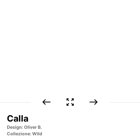
west
zoom_out_map
east
Calla
Design: Oliver B.
Collezione: Wild