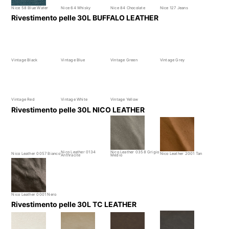
Nice 58 Blue Water
Nice 64 Whisky
Nice 84 Chocolate
Nice 127 Jeans
Rivestimento pelle 30L BUFFALO LEATHER
Vintage Black
Vintage Blue
Vintage Green
Vintage Grey
Vintage Red
Vintage White
Vintage Yellow
Rivestimento pelle 30L NICO LEATHER
Nico Leather 0134
Nico Leather 0358 Grigio
Nico Leather 0057 Bianco
Nico Leather 2001 Tan
Anthracite
Medio
Nico Leather 0001 Nero
Rivestimento pelle 30L TC LEATHER