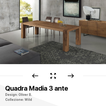
west
zoom_out_map
east
Quadra Madia 3 ante
Design: Oliver B.
Collezione: Wild