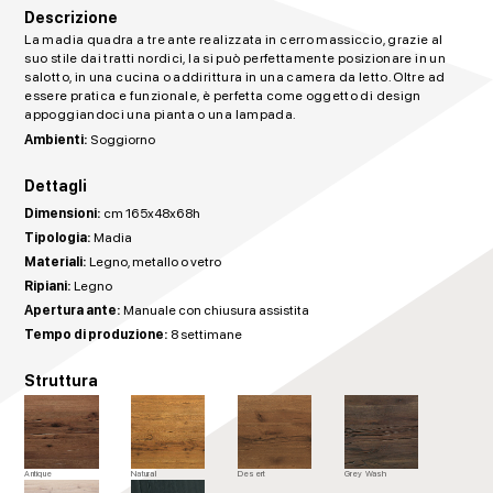
Descrizione
La madia quadra a tre ante realizzata in cerro massiccio, grazie al
suo stile dai tratti nordici, la si può perfettamente posizionare in un
salotto, in una cucina o addirittura in una camera da letto. Oltre ad
essere pratica e funzionale, è perfetta come oggetto di design
appoggiandoci una pianta o una lampada.
Ambienti:
Soggiorno
Dettagli
Dimensioni:
cm 165x48x68h
Tipologia:
Madia
Materiali:
Legno, metallo o vetro
Ripiani:
Legno
Apertura ante:
Manuale con chiusura assistita
Tempo di produzione:
8 settimane
Struttura
Antique
Natural
Desert
Grey Wash