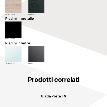
White Wash
Dark Grey
Piedini in metallo
Black Metal
Piedini in vetro
Transparent
Fumè
Prodotti correlati
Giada Porta TV